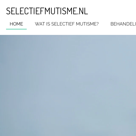
Ga
SELECTIEFMUTISME.NL
direct
naar
HOME
WAT IS SELECTIEF MUTISME?
BEHANDEL
de
hoofdinhoud