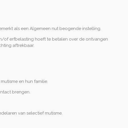
gemerkt als een Algemeen nut beogende instelling.
en/of erfbelasting hoeft te betalen over de ontvangen
chting aftrekbaar.
f mutisme en hun familie.
ontact brengen.
elaren van selectief mutisme.