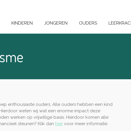
KINDEREN
JONGEREN
OUDERS
LEERKRAC
tisme
groep enthousiaste ouders. Alle ouders hebben een kind
n. Hierdoor weten wij wat een enorme impact deze
eden werken op vrijwillige basis. Hierdoor komen alle
inancieel steunen? Klik dan
hier
voor meer informatie.